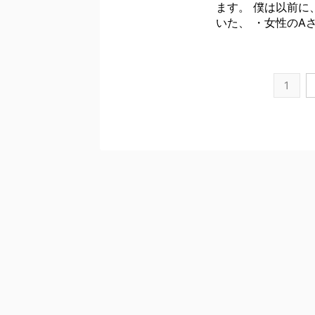
ます。 僕は以前に
いた、 ・女性のAさ
1