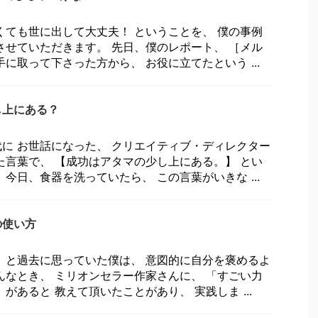
くても世に出して大丈夫！ ということを、 僕の事例
させていただきます。 先日、僕のレポート、 ［メル
に取って下さった方から、 お役に立てたという ...
し上にある？
に お世話になった、 クリエイティブ・ディレクター
た言葉で、 【成功はアタマの少し上にある。】 とい
今日、食器を洗っていたら、 この言葉がいきな ...
の使い方
 と過去に思っていた僕は、 意図的に自分を褒めるよ
んなとき、 ミリオンセラー作家さんに、 「すごい力
があると 教えて頂いたことがあり、 実践しま ...