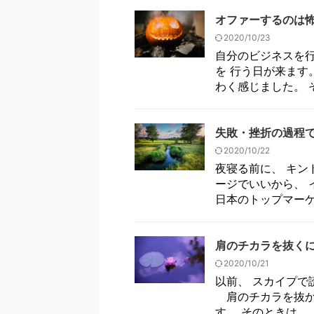
オファーするのは
2020/10/23
自分のビジネスを行
を 行う日が来ます
わく感じました。 そ
失敗・挫折の過程
2020/10/22
夜寝る前に、 キン
ージでいいから、 
日本のトップマーケタ
肩のチカラを抜く
2020/10/21
以前、 スカイプで
肩のチカラを抜か
す。 そのときは、 