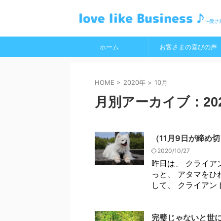
ホーム
お客さまの喜びの声
HOME
>
2020年
>
10月
月別アーカイブ：202
（11月9日が締め
2020/10/27
昨日は、 クライア
っと、 アタマをひ
して、 クライアント
完璧じゃないと世