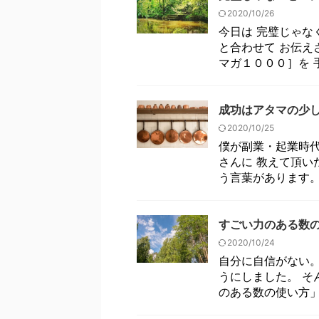
2020/10/26
今日は 完璧じゃな
と合わせて お伝え
マガ１０００］を 手
成功はアタマの少
2020/10/25
僕が副業・起業時代
さんに 教えて頂い
う言葉があります。 
すごい力のある数
2020/10/24
自分に自信がない。
うにしました。 そ
のある数の使い方」 