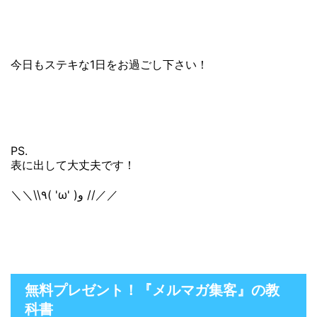
今日もステキな1日をお過ごし下さい！
PS.
表に出して大丈夫です！
＼＼\\٩( 'ω' )و //／／
無料プレゼント！『メルマガ集客』の教
科書