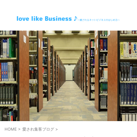
～愛されるネットビジネスのはじめ方～
HOME
>
愛され集客ブログ
>