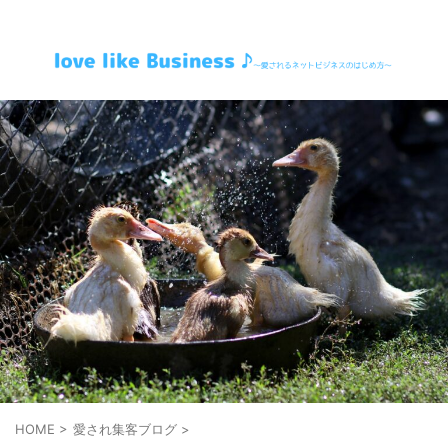
～愛されるネットビジネスのはじめ方～
HOME
>
愛され集客ブログ
>