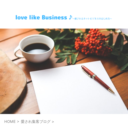
～愛されるネットビジネスのはじめ方～
HOME
>
愛され集客ブログ
>