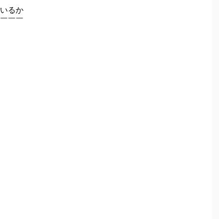
いるか
￣￣￣