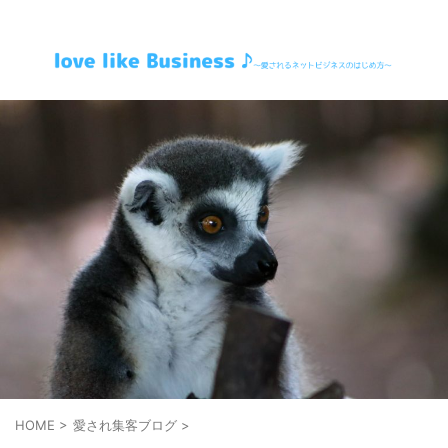
～愛されるネットビジネスのはじめ方～
HOME
>
愛され集客ブログ
>